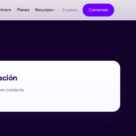
rtners
Planes
Recursos
Comenzar
Empleos
ación
 en contacto