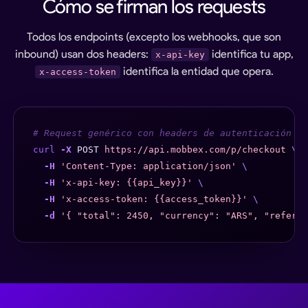
Cómo se firman los requests
Todos los endpoints (excepto los webhooks, que son
inbound) usan dos headers:
identifica tu app,
x-api-key
identifica la entidad que opera.
x-access-token
# Request genérico con headers de autenticación
curl
-X
POST
https://api.mobbex.com/p/checkout
\
-H
'Content-Type: application/json'
\
-H
'x-api-key: {{api_key}}'
\
-H
'x-access-token: {{access_token}}'
\
-d
'{ "total": 2450, "currency": "ARS", "referen