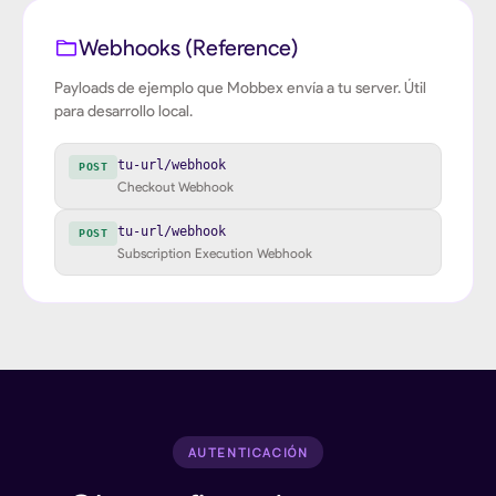
Webhooks (Reference)
Payloads de ejemplo que Mobbex envía a tu server. Útil
para desarrollo local.
tu-url/webhook
POST
Checkout Webhook
tu-url/webhook
POST
Subscription Execution Webhook
AUTENTICACIÓN