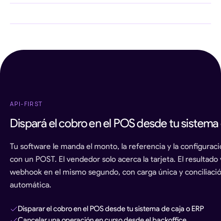
ONLINE
PRESENCIAL
POST
/pos/operation
Configurar
Todas las tarjetas + QR interoperable BCRA + wallets
$ 12.4M
$ 8.2M
total
:
12500
adquirentes
bancarias en el mismo equipo.
currency
:
"ARS"
Activar terminales
Operar en
VISA
200
producción
API-FIRST
Dispará el cobro en el POS desde tu sistema 
Tu software le manda el monto, la referencia y la configurac
con un POST. El vendedor solo acerca la tarjeta. El resultado
webhook en el mismo segundo, con carga única y conciliaci
automática.
Disparar el cobro en el POS desde tu sistema de caja o ERP
Cancelar una operación en curso desde el backoffice