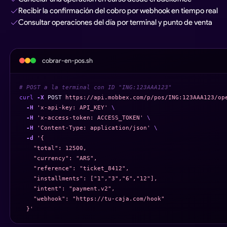
Recibir la confirmación del cobro por webhook en tiempo real
Consultar operaciones del día por terminal y punto de venta
cobrar-en-pos.sh
# POST a la terminal con ID "ING:123AAA123"
curl
-X
POST
https://api.mobbex.com/p/pos/ING:123AAA123/op
-H
'x-api-key: API_KEY'
\
-H
'x-access-token: ACCESS_TOKEN'
\
-H
'Content-Type: application/json'
\
-d
'{
    "total": 12500,
    "currency": "ARS",
    "reference": "ticket_8412",
    "installments": ["1","3","6","12"],
    "intent": "payment.v2",
    "webhook": "https://tu-caja.com/hook"
  }'