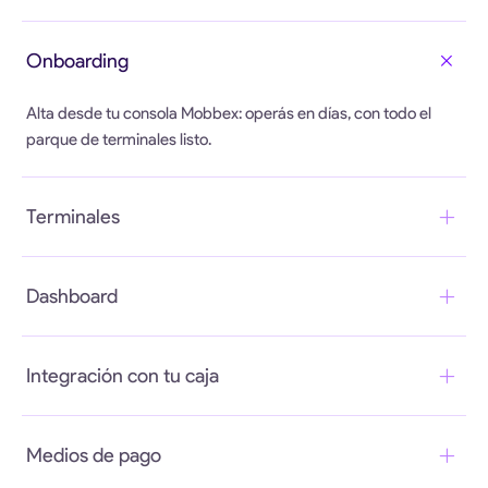
Multi-adquirente: Payway, Fiserv, Global Processing y Getnet
Onboarding
corriendo sobre la misma plataforma.
Alta desde tu consola Mobbex: operás en días, con todo el
parque de terminales listo.
Terminales
Compatible con Ingenico, Urovo, Verifone, NexGo y Newland
Dashboard
— traés las que ya usás o comprás nuevas.
Unificado con checkout, QR, suscripciones y facturación en
Integración con tu caja
una sola vista consolidada.
API nativa: el POS recibe el monto directo desde tu software,
Medios de pago
con conciliación automática.
Crear cuenta